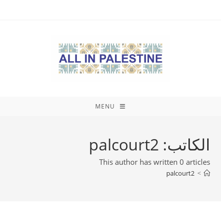
Ski
t
conten
MENU
الكاتب:
palcourt2
This author has written 0 articles
palcourt2
>