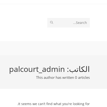
Ski
t
conten
SUBMIT
Search
SEARCH
this
website
الكاتب:
palcourt_admin
This author has written 0 articles
It seems we can’t find what you’re looking for.